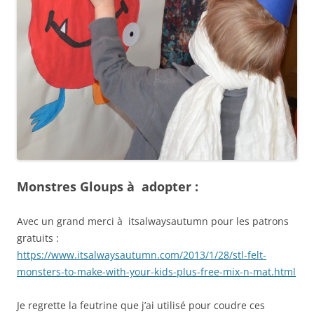
Monstres Gloups à adopter :
Avec un grand merci à itsalwaysautumn pour les patrons
gratuits :
https://www.itsalwaysautumn.com/2013/1/28/stl-felt-
monsters-to-make-with-your-kids-plus-free-mix-n-mat.html
Je regrette la feutrine que j’ai utilisé pour coudre ces