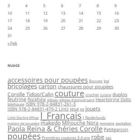
3
4
5
6
7
8
9
10
11
12
13
14
15
16
17
18
19
20
21
22
23
24
25
26
27
28
29
30
31
« Feb
NUAGE
accessoires pour poupées
Biscuits
bjd
bricolages
carton
chaussures pour poupées
couture
Corolle Tidoo/Calin
duplos
crochet
cuisine
feutrine
flockfolie
Heartstring Dolls
gâteau
gâteau d'anniversaire
ISBN 978-2-84831-261-3
Iplehouse
jouets
ISBN 978-2-84831-479-2 Lintz
jeux
Jid
l_Français
l_Nederlands
Little Darling Effner
makedo
Minouche Nora
monstre
pantalon
maison de poupées
Paola Reina & Chéries Corolle
Petitgarçon
poupées
robe
Premières coutures 3-4 ans
sac