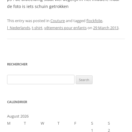
de foto is iets schuin getrokken
This entry was posted in
Couture
and tagged
flockfolie
,
l_Nederlands
,
t-shirt
,
vêtements pour enfants
on
29 March 2013
.
RECHERCHER
Search
for:
CALENDRIER
August 2026
M
T
W
T
F
S
S
1
2