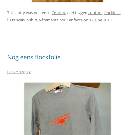
This entry was posted in
Couture
and tagged
couture
,
flockfolie
,
l_Français
,
t-shirt
,
vêtements pour enfants
on
12 June 2013
.
Nog eens flockfolie
Leave a reply