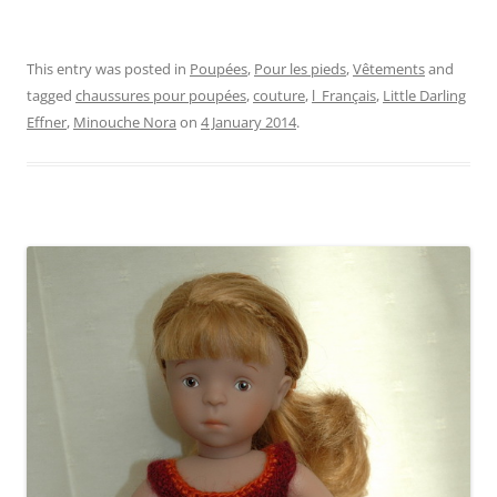
This entry was posted in
Poupées
,
Pour les pieds
,
Vêtements
and
tagged
chaussures pour poupées
,
couture
,
l_Français
,
Little Darling
Effner
,
Minouche Nora
on
4 January 2014
.