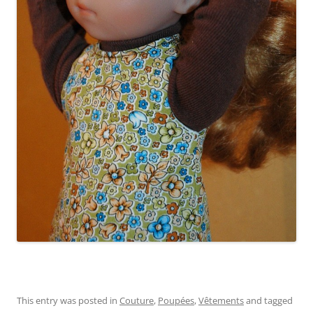
This entry was posted in
Couture
,
Poupées
,
Vêtements
and tagged