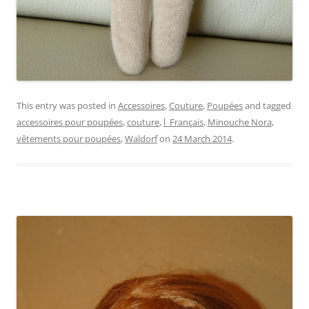
This entry was posted in
Accessoires
,
Couture
,
Poupées
and tagged
accessoires pour poupées
,
couture
,
l_Français
,
Minouche Nora
,
vêtements pour poupées
,
Waldorf
on
24 March 2014
.