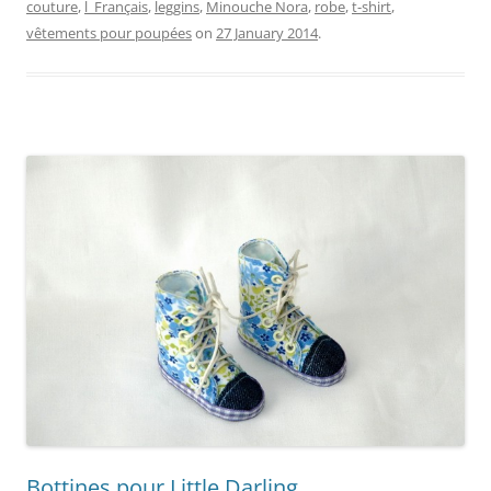
couture
,
l_Français
,
leggins
,
Minouche Nora
,
robe
,
t-shirt
,
vêtements pour poupées
on
27 January 2014
.
Bottines pour Little Darling