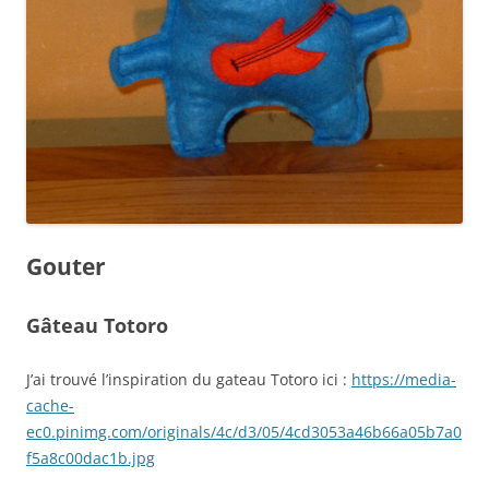
Gouter
Gâteau Totoro
J’ai trouvé l’inspiration du gateau Totoro ici :
https://media-
cache-
ec0.pinimg.com/originals/4c/d3/05/4cd3053a46b66a05b7a0
f5a8c00dac1b.jpg