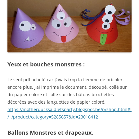
Yeux et bouches monstres :
Le seul pdf acheté car j’avais trop la flemme de bricoler
encore plus. J’ai imprimé le document, découpé, collé sur
du papier coloré et collé sur des bâtons brochettes
décorées avec des languettes de papier coloré.
https://motherducksaidletsparty.blogspot.be/p/shop.html#!
/~/product/category=5285657&id=23016412
Ballons Monstres et drapeaux.