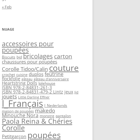
« Feb
NUAGE
accessoires pour
poupées
bricolages
carton
Biscuits
bjd
chaussures pour poupées
couture
Corolle Tidoo/Calin
feutrine
duplos
crochet
cuisine
flockfolie
gâteau
gâteau d'anniversaire
Heartstring Dolls
Iplehouse
ISBN 978-2-84831-261-3
ISBN 978-2-84831-479-2 Lintz
jeux
Jid
jouets
Little Darling Effner
l_Français
l_Nederlands
makedo
maison de poupées
Minouche Nora
monstre
pantalon
Paola Reina & Chéries
Corolle
poupées
Petitgarçon