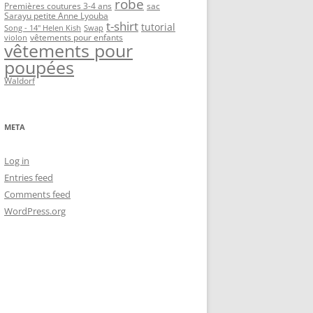
robe
Premières coutures 3-4 ans
sac
Sarayu petite Anne Lyouba
t-shirt
tutorial
Song - 14" Helen Kish
Swap
vêtements pour enfants
violon
vêtements pour
poupées
Waldorf
META
Log in
Entries feed
Comments feed
WordPress.org