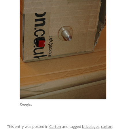
Knopjes
This entry was posted in
Carton
and tagged
bricolages
,
carton
,