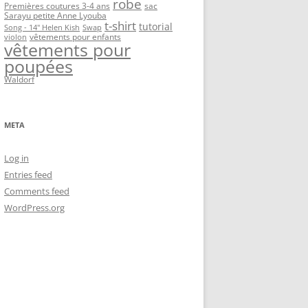
robe
Premières coutures 3-4 ans
sac
Sarayu petite Anne Lyouba
t-shirt
tutorial
Song - 14" Helen Kish
Swap
vêtements pour enfants
violon
vêtements pour
poupées
Waldorf
META
Log in
Entries feed
Comments feed
WordPress.org