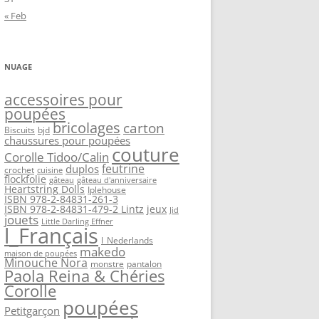
« Feb
NUAGE
accessoires pour
poupées
bricolages
carton
Biscuits
bjd
chaussures pour poupées
couture
Corolle Tidoo/Calin
feutrine
duplos
crochet
cuisine
flockfolie
gâteau
gâteau d'anniversaire
Heartstring Dolls
Iplehouse
ISBN 978-2-84831-261-3
ISBN 978-2-84831-479-2 Lintz
jeux
Jid
jouets
Little Darling Effner
l_Français
l_Nederlands
makedo
maison de poupées
Minouche Nora
monstre
pantalon
Paola Reina & Chéries
Corolle
poupées
Petitgarçon