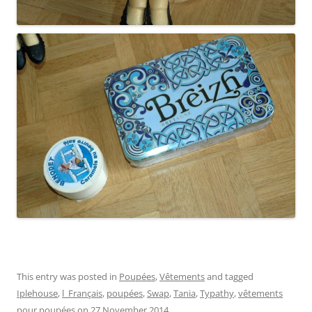
This entry was posted in
Poupées
,
Vêtements
and tagged
Iplehouse
,
l_Français
,
poupées
,
Swap
,
Tania
,
Typathy
,
vêtements
pour poupées
on
27 November 2014
.