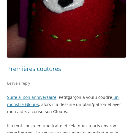
Premières coutures
Leave a reply
Suite à son anniversaire
, Petitgarçon a voulu coudre
un
monstre Gloups
, alors il a dessiné un plan/patron et avec
mon aide, a cousu son Gloups.
Il a tout cousu en une traite et cela nous a pris environ
deux heures. Il a cousu sur mes genoux pendant que je