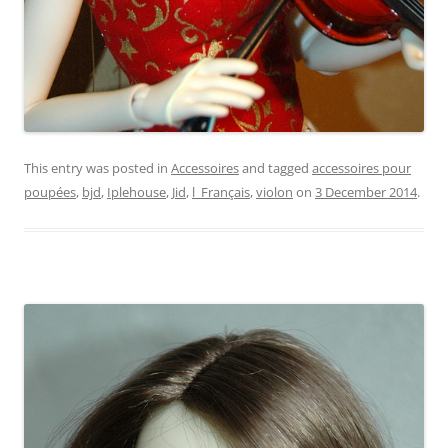
This entry was posted in
Accessoires
and tagged
accessoires pour
poupées
,
bjd
,
Iplehouse
,
Jid
,
l_Français
,
violon
on
3 December 2014
.