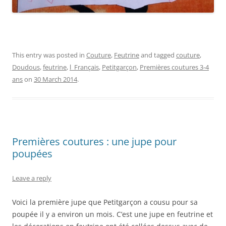
This entry was posted in
Couture
,
Feutrine
and tagged
couture
,
Doudous
,
feutrine
,
l_Français
,
Petitgarçon
,
Premières coutures 3-4
ans
on
30 March 2014
.
Premières coutures : une jupe pour
poupées
Leave a reply
Voici la première jupe que Petitgarçon a cousu pour sa
poupée il y a environ un mois. C’est une jupe en feutrine et