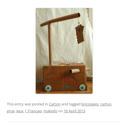
This entry was posted in
Carton
and tagged
bricolages
,
carton
,
grue
,
jeux
,
l_Français
,
makedo
on
16 April 2013
.