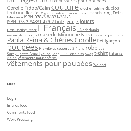
bricolages
carton
chaussures pour poupées
couture
Corolle Tidoo/Calin
duplos
crochet
cuisine
feutrine
flockfolie
Heartstring Dolls
gâteau
gâteau d'anniversaire
ISBN 978-2-84831-261-3
Iplehouse
jouets
ISBN 978-2-84831-479-2 Lintz
jeux
Jid
l_Français
l_Nederlands
Little Darling Effner
makedo
Minouche Nora
monstre
pantalon
maison de poupées
Paola Reina & Chéries Corolle
Petitgarçon
poupées
robe
Premières coutures 3-4 ans
sac
t-shirt
tutorial
Sarayu petite Anne Lyouba
Song - 14" Helen Kish
Swap
vêtements pour enfants
violon
vêtements pour poupées
Waldorf
META
Log in
Entries feed
Comments feed
WordPress.org