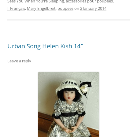
Sees You When You're Sleeping
,
accessoires pour poupées
,
l_Français
,
Mary Engelbreit
,
poupées
on
2 January 2014
.
Urban Song Helen Kish 14″
Leave a reply