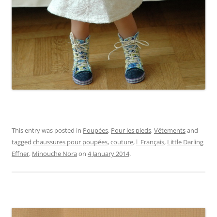
This entry was posted in
Poupées
,
Pour les pieds
,
Vêtements
and
tagged
chaussures pour poupées
,
couture
,
l_Français
,
Little Darling
Effner
,
Minouche Nora
on
4 January 2014
.