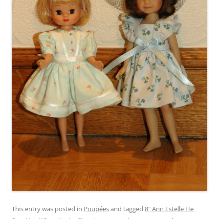
This entry was posted in
Poupées
and tagged
8" Ann Estelle He