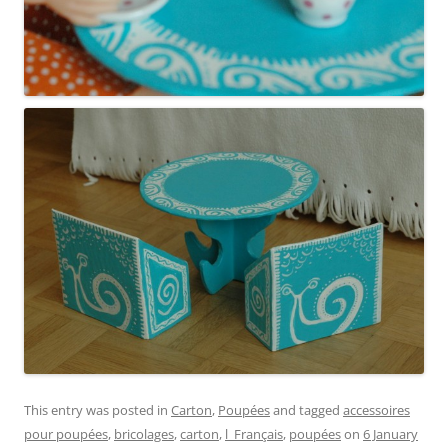
This entry was posted in
Carton
,
Poupées
and tagged
accessoires
pour poupées
,
bricolages
,
carton
,
l_Français
,
poupées
on
6 January