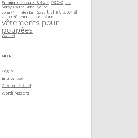
robe
Premières coutures 3-4 ans
sac
Sarayu petite Anne Lyouba
t-shirt
tutorial
Song - 14" Helen Kish
Swap
vêtements pour enfants
violon
vêtements pour
poupées
Waldorf
META
Log in
Entries feed
Comments feed
WordPress.org