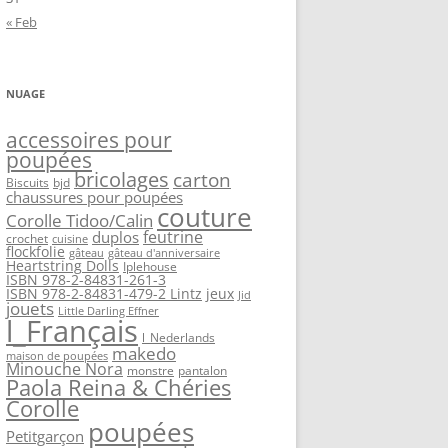
« Feb
NUAGE
accessoires pour
poupées
bricolages
carton
Biscuits
bjd
chaussures pour poupées
couture
Corolle Tidoo/Calin
feutrine
duplos
crochet
cuisine
flockfolie
gâteau
gâteau d'anniversaire
Heartstring Dolls
Iplehouse
ISBN 978-2-84831-261-3
ISBN 978-2-84831-479-2 Lintz
jeux
Jid
jouets
Little Darling Effner
l_Français
l_Nederlands
makedo
maison de poupées
Minouche Nora
monstre
pantalon
Paola Reina & Chéries
Corolle
poupées
Petitgarçon