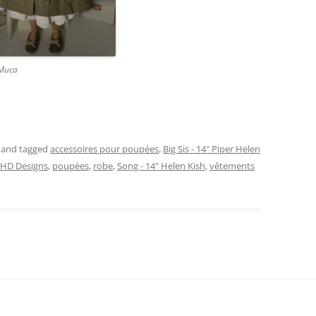
 Muca
and tagged
accessoires pour poupées
,
Big Sis - 14" Piper Helen
HD Designs
,
poupées
,
robe
,
Song - 14" Helen Kish
,
vêtements