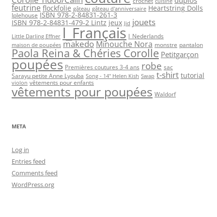
crochet
cuisine
feutrine
flockfolie
Heartstring Dolls
gâteau
gâteau d'anniversaire
ISBN 978-2-84831-261-3
Iplehouse
jouets
ISBN 978-2-84831-479-2 Lintz
jeux
Jid
l_Français
l_Nederlands
Little Darling Effner
makedo
Minouche Nora
monstre
pantalon
maison de poupées
Paola Reina & Chéries Corolle
Petitgarçon
poupées
robe
Premières coutures 3-4 ans
sac
t-shirt
tutorial
Sarayu petite Anne Lyouba
Song - 14" Helen Kish
Swap
vêtements pour enfants
violon
vêtements pour poupées
Waldorf
META
Log in
Entries feed
Comments feed
WordPress.org