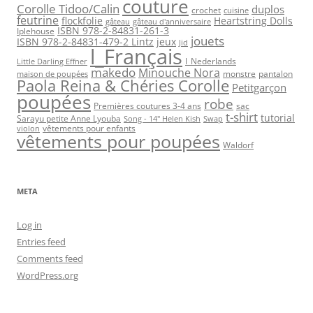
couture
Corolle Tidoo/Calin
duplos
crochet
cuisine
feutrine
flockfolie
Heartstring Dolls
gâteau
gâteau d'anniversaire
ISBN 978-2-84831-261-3
Iplehouse
jouets
ISBN 978-2-84831-479-2 Lintz
jeux
Jid
l_Français
l_Nederlands
Little Darling Effner
makedo
Minouche Nora
monstre
pantalon
maison de poupées
Paola Reina & Chéries Corolle
Petitgarçon
poupées
robe
Premières coutures 3-4 ans
sac
t-shirt
tutorial
Sarayu petite Anne Lyouba
Song - 14" Helen Kish
Swap
vêtements pour enfants
violon
vêtements pour poupées
Waldorf
META
Log in
Entries feed
Comments feed
WordPress.org