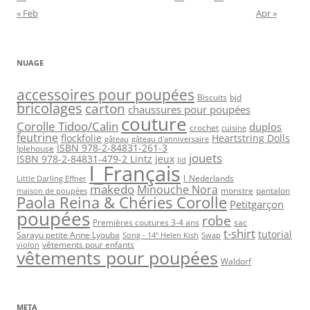
« Feb
Apr »
NUAGE
accessoires pour poupées
Biscuits
bjd
bricolages
carton
chaussures pour poupées
couture
Corolle Tidoo/Calin
duplos
crochet
cuisine
feutrine
flockfolie
Heartstring Dolls
gâteau
gâteau d'anniversaire
ISBN 978-2-84831-261-3
Iplehouse
jouets
ISBN 978-2-84831-479-2 Lintz
jeux
Jid
l_Français
l_Nederlands
Little Darling Effner
makedo
Minouche Nora
monstre
pantalon
maison de poupées
Paola Reina & Chéries Corolle
Petitgarçon
poupées
robe
Premières coutures 3-4 ans
sac
t-shirt
tutorial
Sarayu petite Anne Lyouba
Song - 14" Helen Kish
Swap
vêtements pour enfants
violon
vêtements pour poupées
Waldorf
META