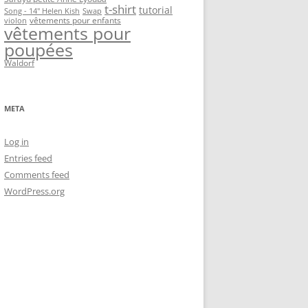
t-shirt
tutorial
Song - 14" Helen Kish
Swap
vêtements pour enfants
violon
vêtements pour
poupées
Waldorf
META
Log in
Entries feed
Comments feed
WordPress.org