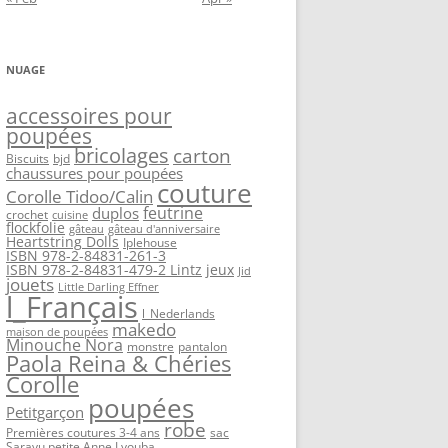
NUAGE
accessoires pour
poupées
bricolages
carton
Biscuits
bjd
chaussures pour poupées
couture
Corolle Tidoo/Calin
feutrine
duplos
crochet
cuisine
flockfolie
gâteau
gâteau d'anniversaire
Heartstring Dolls
Iplehouse
ISBN 978-2-84831-261-3
ISBN 978-2-84831-479-2 Lintz
jeux
Jid
jouets
Little Darling Effner
l_Français
l_Nederlands
makedo
maison de poupées
Minouche Nora
monstre
pantalon
Paola Reina & Chéries
Corolle
poupées
Petitgarçon
robe
Premières coutures 3-4 ans
sac
Sarayu petite Anne Lyouba