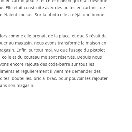
ison en carton pour S, et cette maison qui était devenue
me. Elle était construite avec des boites en cartons, de
porte étaient cousus. Sur la photo elle a déjà une bonne
lors comme elle prenait de la place, et que S rêvait de
ouer au magasin, nous avons transformé la maison en
agasin. Enfin, surtout moi, vu que l’usage du pistolet
 colle et du couteau me sont réservés. Depuis nous
vons encore rajouté des code-barre sur tous les
liments et régulièrement il vient me demander des
oites, bouteilles, bric à brac, pour pouvoir les rajouter
ans son magasin.