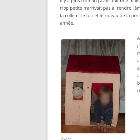
Il y a plus d’un an j’avais fait une ma
trop petite n’arrivait pas à rendre l’â
la colle et le toit et le rideau de la 
année.
A
j
m
à
a
a
b
d
Avant