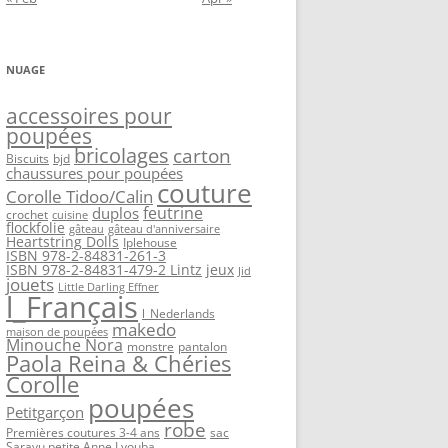
NUAGE
accessoires pour
poupées
bricolages
carton
Biscuits
bjd
chaussures pour poupées
couture
Corolle Tidoo/Calin
feutrine
duplos
crochet
cuisine
flockfolie
gâteau
gâteau d'anniversaire
Heartstring Dolls
Iplehouse
ISBN 978-2-84831-261-3
ISBN 978-2-84831-479-2 Lintz
jeux
Jid
jouets
Little Darling Effner
l_Français
l_Nederlands
makedo
maison de poupées
Minouche Nora
monstre
pantalon
Paola Reina & Chéries
Corolle
poupées
Petitgarçon
robe
Premières coutures 3-4 ans
sac
Sarayu petite Anne Lyouba