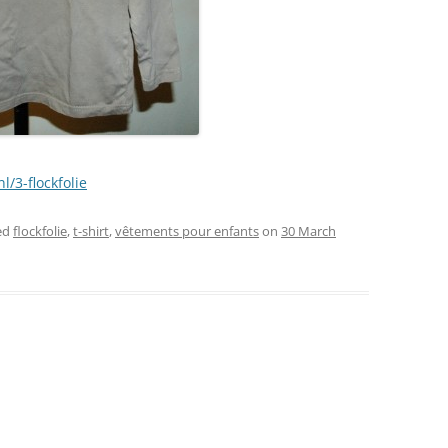
l/3-flockfolie
ed
flockfolie
,
t-shirt
,
vêtements pour enfants
on
30 March