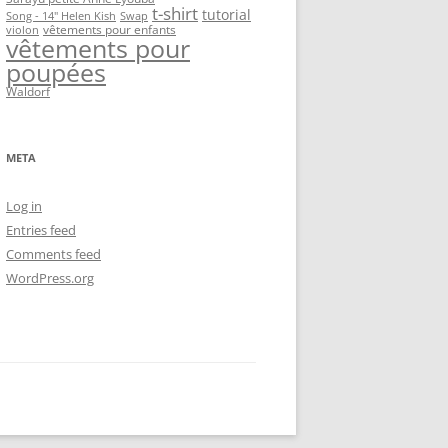
t-shirt
tutorial
Song - 14" Helen Kish
Swap
vêtements pour enfants
violon
vêtements pour
poupées
Waldorf
META
Log in
Entries feed
Comments feed
WordPress.org