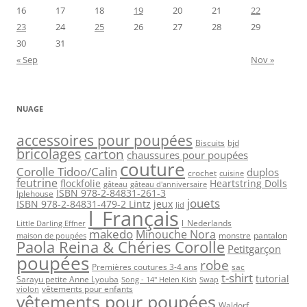
16
17
18
19
20
21
22
23
24
25
26
27
28
29
30
31
« Sep
Nov »
NUAGE
accessoires pour poupées
Biscuits
bjd
bricolages
carton
chaussures pour poupées
couture
Corolle Tidoo/Calin
duplos
crochet
cuisine
feutrine
flockfolie
Heartstring Dolls
gâteau
gâteau d'anniversaire
ISBN 978-2-84831-261-3
Iplehouse
jouets
ISBN 978-2-84831-479-2 Lintz
jeux
Jid
l_Français
l_Nederlands
Little Darling Effner
makedo
Minouche Nora
monstre
pantalon
maison de poupées
Paola Reina & Chéries Corolle
Petitgarçon
poupées
robe
Premières coutures 3-4 ans
sac
t-shirt
tutorial
Sarayu petite Anne Lyouba
Song - 14" Helen Kish
Swap
vêtements pour enfants
violon
vêtements pour poupées
Waldorf