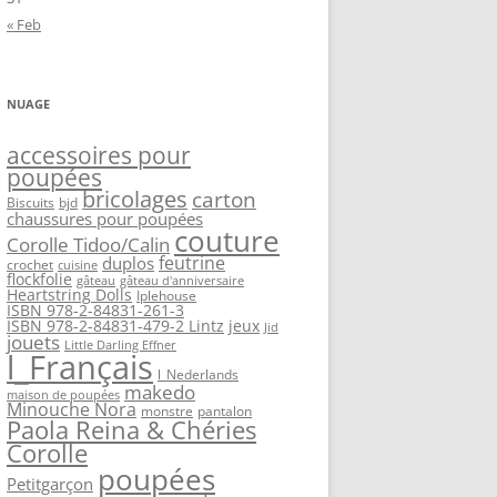
« Feb
NUAGE
accessoires pour
poupées
bricolages
carton
Biscuits
bjd
chaussures pour poupées
couture
Corolle Tidoo/Calin
feutrine
duplos
crochet
cuisine
flockfolie
gâteau
gâteau d'anniversaire
Heartstring Dolls
Iplehouse
ISBN 978-2-84831-261-3
ISBN 978-2-84831-479-2 Lintz
jeux
Jid
jouets
Little Darling Effner
l_Français
l_Nederlands
makedo
maison de poupées
Minouche Nora
monstre
pantalon
Paola Reina & Chéries
Corolle
poupées
Petitgarçon