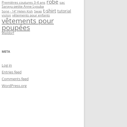
robe
Premières coutures 3-4 ans
sac
Sarayu petite Anne Lyouba
t-shirt
tutorial
Song - 14" Helen Kish
Swap
vêtements pour enfants
violon
vêtements pour
poupées
Waldorf
META
Log in
Entries feed
Comments feed
WordPress.org