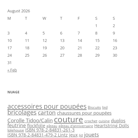
August 2026
M
T
W
T
F
S
S
1
2
3
4
5
6
7
8
9
10
11
12
13
14
15
16
17
18
19
20
21
22
23
24
25
26
27
28
29
30
31
« Feb
NUAGE
accessoires pour poupées
Biscuits
bjd
bricolages
carton
chaussures pour poupées
couture
Corolle Tidoo/Calin
duplos
crochet
cuisine
feutrine
flockfolie
Heartstring Dolls
gâteau
gâteau d'anniversaire
ISBN 978-2-84831-261-3
Iplehouse
jouets
ISBN 978-2-84831-479-2 Lintz
jeux
Jid