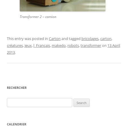
Transformer 2 – camion
This entry was posted in
Carton
and tagged
bricolages
,
carton
,
créatures
,
jeux
,
l_Français
,
makedo
,
robots
,
transformer
on
13 April
2013
.
RECHERCHER
Search
for:
CALENDRIER