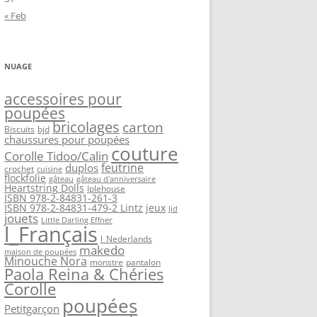
« Feb
NUAGE
accessoires pour
poupées
bricolages
carton
Biscuits
bjd
chaussures pour poupées
couture
Corolle Tidoo/Calin
feutrine
duplos
crochet
cuisine
flockfolie
gâteau
gâteau d'anniversaire
Heartstring Dolls
Iplehouse
ISBN 978-2-84831-261-3
ISBN 978-2-84831-479-2 Lintz
jeux
Jid
jouets
Little Darling Effner
l_Français
l_Nederlands
makedo
maison de poupées
Minouche Nora
monstre
pantalon
Paola Reina & Chéries
Corolle
poupées
Petitgarçon