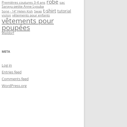
robe
Premières coutures 3-4 ans
sac
Sarayu petite Anne Lyouba
t-shirt
tutorial
Song - 14" Helen Kish
Swap
vêtements pour enfants
violon
vêtements pour
poupées
Waldorf
META
Log in
Entries feed
Comments feed
WordPress.org