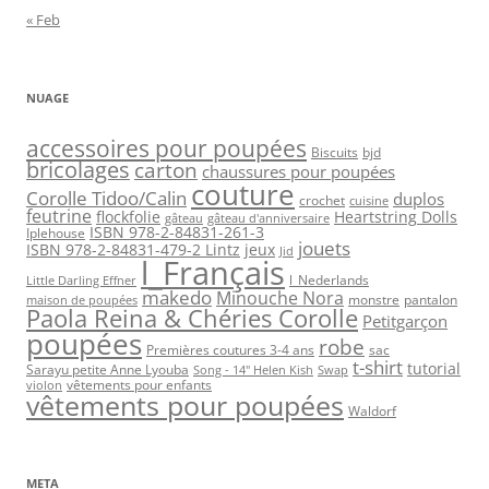
« Feb
NUAGE
accessoires pour poupées
Biscuits
bjd
bricolages
carton
chaussures pour poupées
couture
Corolle Tidoo/Calin
duplos
crochet
cuisine
feutrine
flockfolie
Heartstring Dolls
gâteau
gâteau d'anniversaire
ISBN 978-2-84831-261-3
Iplehouse
jouets
ISBN 978-2-84831-479-2 Lintz
jeux
Jid
l_Français
l_Nederlands
Little Darling Effner
makedo
Minouche Nora
monstre
pantalon
maison de poupées
Paola Reina & Chéries Corolle
Petitgarçon
poupées
robe
Premières coutures 3-4 ans
sac
t-shirt
tutorial
Sarayu petite Anne Lyouba
Song - 14" Helen Kish
Swap
vêtements pour enfants
violon
vêtements pour poupées
Waldorf
META