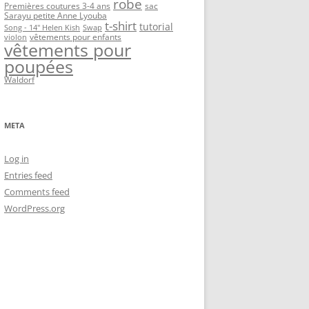
robe
Premières coutures 3-4 ans
sac
Sarayu petite Anne Lyouba
t-shirt
tutorial
Song - 14" Helen Kish
Swap
vêtements pour enfants
violon
vêtements pour
poupées
Waldorf
META
Log in
Entries feed
Comments feed
WordPress.org