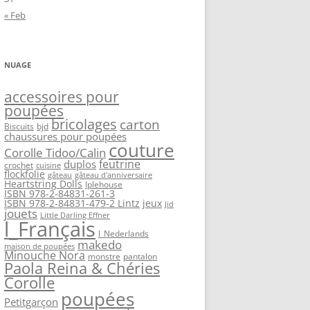
« Feb
NUAGE
accessoires pour
poupées
bricolages
carton
Biscuits
bjd
chaussures pour poupées
couture
Corolle Tidoo/Calin
feutrine
duplos
crochet
cuisine
flockfolie
gâteau
gâteau d'anniversaire
Heartstring Dolls
Iplehouse
ISBN 978-2-84831-261-3
ISBN 978-2-84831-479-2 Lintz
jeux
Jid
jouets
Little Darling Effner
l_Français
l_Nederlands
makedo
maison de poupées
Minouche Nora
monstre
pantalon
Paola Reina & Chéries
Corolle
poupées
Petitgarçon