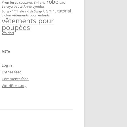
robe
Premières coutures 3-4 ans
sac
Sarayu petite Anne Lyouba
t-shirt
tutorial
Song - 14" Helen Kish
Swap
vêtements pour enfants
violon
vêtements pour
poupées
Waldorf
META
Log in
Entries feed
Comments feed
WordPress.org