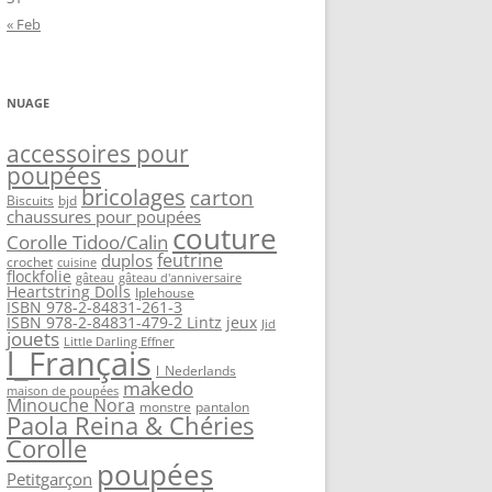
« Feb
NUAGE
accessoires pour
poupées
bricolages
carton
Biscuits
bjd
chaussures pour poupées
couture
Corolle Tidoo/Calin
feutrine
duplos
crochet
cuisine
flockfolie
gâteau
gâteau d'anniversaire
Heartstring Dolls
Iplehouse
ISBN 978-2-84831-261-3
ISBN 978-2-84831-479-2 Lintz
jeux
Jid
jouets
Little Darling Effner
l_Français
l_Nederlands
makedo
maison de poupées
Minouche Nora
monstre
pantalon
Paola Reina & Chéries
Corolle
poupées
Petitgarçon