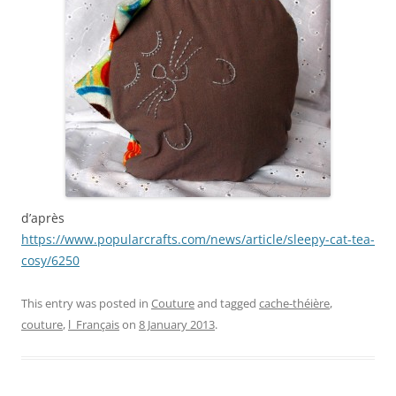
d’après
https://www.popularcrafts.com/news/article/sleepy-cat-tea-
cosy/6250
This entry was posted in
Couture
and tagged
cache-théière
,
couture
,
l_Français
on
8 January 2013
.