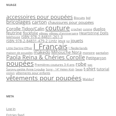
NUAGE
accessoires pour poupées
Biscuits
bjd
bricolages
carton
chaussures pour poupées
couture
Corolle Tidoo/Calin
duplos
crochet
cuisine
feutrine
flockfolie
Heartstring Dolls
gâteau
gâteau d'anniversaire
ISBN 978-2-84831-261-3
Iplehouse
jouets
ISBN 978-2-84831-479-2 Lintz
jeux
Jid
l_Français
l_Nederlands
Little Darling Effner
makedo
Minouche Nora
monstre
pantalon
maison de poupées
Paola Reina & Chéries Corolle
Petitgarçon
poupées
robe
Premières coutures 3-4 ans
sac
t-shirt
tutorial
Sarayu petite Anne Lyouba
Song - 14" Helen Kish
Swap
vêtements pour enfants
violon
vêtements pour poupées
Waldorf
META
Log in
Entries feed